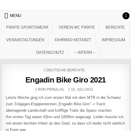
Skip to content
MENU
PIRATE-SPORTSWEAR
VEREIN MC PIRATE
BERICHTE
VERANSTALTUNGEN
FAHRRAD NOTARZT
IMPRESSUM
DATENSCHUTZ
– INTERN –
POSTED IN
DEUTSCHE BERICHTE
Engadin Bike Giro 2021
AUTHOR:
PUBLISHED DATE:
RON PRINZLAU
15. JULI 2021
Letzte Woche ging ich zum ersten Mal mit dem MTB in die Schweiz
zum 3-tägigen-Etappenrennen „Engadin Bike Giro“ -> Fazit:
überragende Landschaft und knifflige Trails die Spass machen.
Am ersten Tag waren 42km und 1400hm angesagt. Leider musste ich
mit einem leichten Infekt an den Start; so dass ich leider nicht wirklich
in Form war.