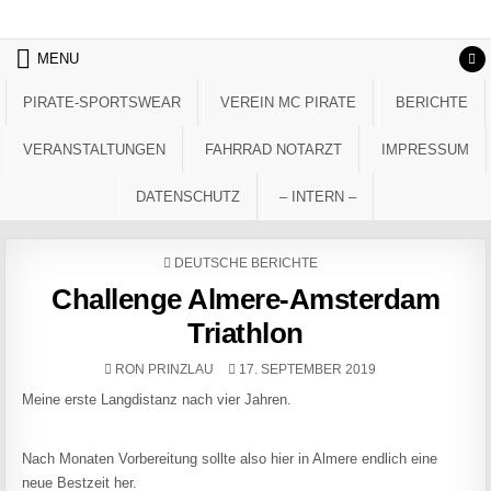
Skip to content
MENU
PIRATE-SPORTSWEAR
VEREIN MC PIRATE
BERICHTE
VERANSTALTUNGEN
FAHRRAD NOTARZT
IMPRESSUM
DATENSCHUTZ
– INTERN –
POSTED IN
DEUTSCHE BERICHTE
Challenge Almere-Amsterdam
Triathlon
AUTHOR:
PUBLISHED DATE:
RON PRINZLAU
17. SEPTEMBER 2019
Meine erste Langdistanz nach vier Jahren.
Nach Monaten Vorbereitung sollte also hier in Almere endlich eine
neue Bestzeit her.