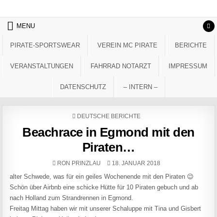
Skip to content
MENU
PIRATE-SPORTSWEAR
VEREIN MC PIRATE
BERICHTE
VERANSTALTUNGEN
FAHRRAD NOTARZT
IMPRESSUM
DATENSCHUTZ
– INTERN –
POSTED IN
DEUTSCHE BERICHTE
Beachrace in Egmond mit den
Piraten…
AUTHOR:
PUBLISHED DATE:
RON PRINZLAU
18. JANUAR 2018
alter Schwede, was für ein geiles Wochenende mit den Piraten 😉
Schön über Airbnb eine schicke Hütte für 10 Piraten gebuch und ab
nach Holland zum Strandrennen in Egmond.
Freitag Mittag haben wir mit unserer Schaluppe mit Tina und Gisbert