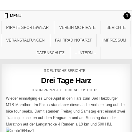
Skip to content
MENU
PIRATE-SPORTSWEAR
VEREIN MC PIRATE
BERICHTE
VERANSTALTUNGEN
FAHRRAD NOTARZT
IMPRESSUM
DATENSCHUTZ
– INTERN –
POSTED IN
DEUTSCHE BERICHTE
Drei Tage Harz
AUTHOR:
PUBLISHED DATE:
RON PRINZLAU
30. AUGUST 2016
Wieder einmalging es Ende April in den Harz zum Bad Harzburger
MTB Marathon. Im Fokus stand aber diesmal die Vorbereitung auf die
bike four peaks. Damit standen Freitag und Samstag erst einmal zwei
Trainingseinheiten auf dem Programm und am Sonntag dann der
Marathon auf der Langstrecke 4 Runden a 18 km und 500 HM.