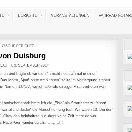
TE
BERICHTE
VERANSTALTUNGEN
FAHRRAD NOTAR
STED IN
UTSCHE BERICHTE
von Duisburg
PUBLISHED DATE:
ZLAU
3. SEPTEMBER 2014
l an und fragte ob wir die 24h nicht noch einmal in einer
 Das Motto „Spaß ohne Ambitionen“ sollte im Vordergrund stehen.
m Namen „LUNA“, wo ich aber als einziger Pirat vertreten war.
andschaftspark hatte ich die „Ehre“ als Startfahrer zu fahren.
ar Stand „leider“ die Marschrichtung fest. Wir waren 10. Bei den
“. Okay das beinhaltete nur, dass keine Zeit mehr da war
 das Racer-Gen wieder durch…………!!!