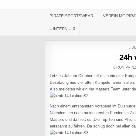
Skip to content
PIRATE-SPORTSWEAR
VEREIN MC PIRA
– INTERN –
PO
DE
24h 
AUTHOR:
RON PRIN
Letztes Jahr im Oktober rief mich ein alter Kumpe
Besetzung aus vier alten Kumpels fahren sollen.
Also meldeten wir ein 4er Masters Team unter de
Nach einem entspannten Vorabend im Duisburger L
Nachdem ich nach meinen ersten Runden im Ziel w
Masters und da hieß es „Die Top Ten sind Pflicht
entspannt zu fahren. Da schlug doch bei allen