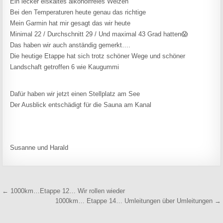
Ein lecker eiskaltes alkoholfreies Weizen
Bei den Temperaturen heute genau das richtige
Mein Garmin hat mir gesagt das wir heute
Minimal 22 / Durchschnitt 29 / Und maximal 43 Grad hatten😱
Das haben wir auch anständig gemerkt….
Die heutige Etappe hat sich trotz schöner Wege und schöner
Landschaft getroffen 6 wie Kaugummi
Dafür haben wir jetzt einen Stellplatz am See
Der Ausblick entschädigt für die Sauna am Kanal
Susanne und Harald
Beitragsnavigation
← 1000km…Etappe 12… Wir rollen wieder
1000km… Etappe 14… Umleitungen über Umleitungen →