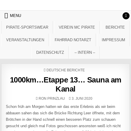
Skip to content
MENU
PIRATE-SPORTSWEAR
VEREIN MC PIRATE
BERICHTE
VERANSTALTUNGEN
FAHRRAD NOTARZT
IMPRESSUM
DATENSCHUTZ
– INTERN –
POSTED IN
DEUTSCHE BERICHTE
1000km…Etappe 13… Sauna am
Kanal
AUTHOR:
PUBLISHED DATE:
RON PRINZLAU
3. JUNI 2020
Schon früh am Morgen hatten wir das erste Erlebnis als wir beim
abbauen sahen das sich die Brücke Richtung Leer öffnete, mit dem
Brötchen in der Hand schnell einen besseren Platz zum schauen
gesucht und gleich mal Fotos geschossen ansonsten weiß ich nicht