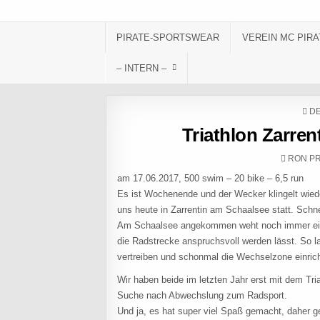
Skip to content
PIRATE-SPORTSWEAR
VEREIN MC PIRA
– INTERN –
PO
DE
Triathlon Zarre
AUTHOR
RON PR
am 17.06.2017, 500 swim – 20 bike – 6,5 run
Es ist Wochenende und der Wecker klingelt wieder
uns heute in Zarrentin am Schaalsee statt. Schn
Am Schaalsee angekommen weht noch immer ein k
die Radstrecke anspruchsvoll werden lässt. So l
vertreiben und schonmal die Wechselzone einric
Wir haben beide im letzten Jahr erst mit dem Tri
Suche nach Abwechslung zum Radsport.
Und ja, es hat super viel Spaß gemacht, daher geh