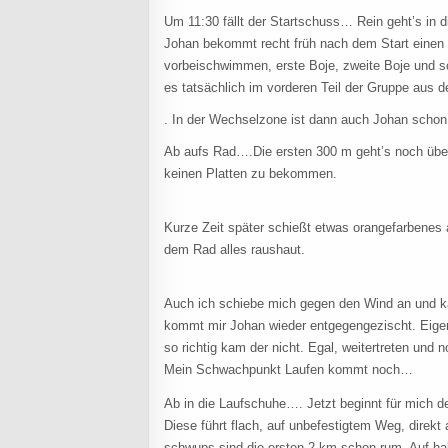
Um 11:30 fällt der Startschuss… Rein geht’s in 
Johan bekommt recht früh nach dem Start einen
vorbeischwimmen, erste Boje, zweite Boje und sc
es tatsächlich im vorderen Teil der Gruppe au
. In der Wechselzone ist dann auch Johan schon
Ab aufs Rad….Die ersten 300 m geht’s noch über 
keinen Platten zu bekommen.
Kurze Zeit später schießt etwas orangefarbenes 
dem Rad alles raushaut.
Auch ich schiebe mich gegen den Wind an und k
kommt mir Johan wieder entgegengezischt. Eigen
so richtig kam der nicht. Egal, weitertreten und
Mein Schwachpunkt Laufen kommt noch…
Ab in die Laufschuhe…. Jetzt beginnt für mich de
Diese führt flach, auf unbefestigtem Weg, direkt
schwups sind die ersten 2 km schon rum. Auf hal