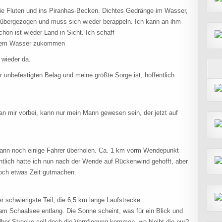
die Fluten und ins Piranhas-Becken. Dichtes Gedränge im Wasser,
 übergezogen und muss sich wieder berappeln. Ich kann an ihm
hon ist wieder Land in Sicht. Ich schaff
s dem Wasser zukommen
 wieder da.
unbefestigten Belag und meine größte Sorge ist, hoffentlich
an mir vorbei, kann nur mein Mann gewesen sein, der jetzt auf
ann noch einige Fahrer überholen. Ca. 1 km vorm Wendepunkt
tlich hatte ich nun nach der Wende auf Rückenwind gehofft, aber
 noch etwas Zeit gutmachen.
r schwierigste Teil, die 6,5 km lange Laufstrecke.
 am Schaalsee entlang. Die Sonne scheint, was für ein Blick und
ber Strecke soll doch die Verpflegung kommen, wo bleibt die nur?