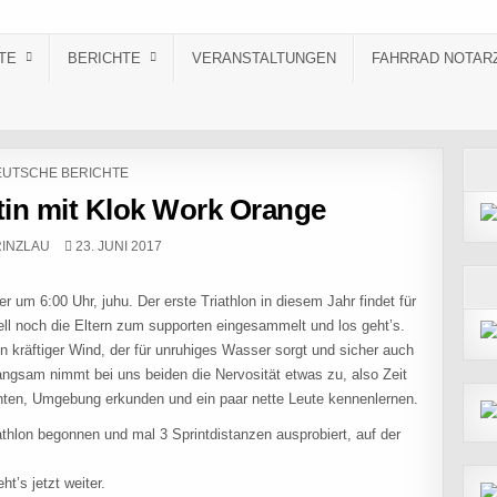
TE
BERICHTE
VERANSTALTUNGEN
FAHRRAD NOTAR
STED IN
UTSCHE BERICHTE
ntin mit Klok Work Orange
:
PUBLISHED DATE:
INZLAU
23. JUNI 2017
 um 6:00 Uhr, juhu. Der erste Triathlon in diesem Jahr findet für
ell noch die Eltern zum supporten eingesammelt und los geht’s.
räftiger Wind, der für unruhiges Wasser sorgt und sicher auch
angsam nimmt bei uns beiden die Nervosität etwas zu, also Zeit
hten, Umgebung erkunden und ein paar nette Leute kennenlernen.
athlon begonnen und mal 3 Sprintdistanzen ausprobiert, auf der
t’s jetzt weiter.