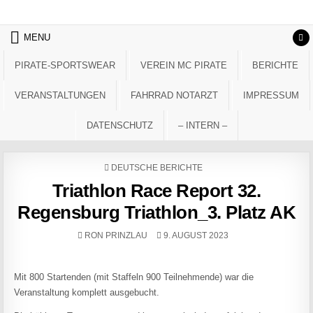
Skip to content
MENU
PIRATE-SPORTSWEAR
VEREIN MC PIRATE
BERICHTE
VERANSTALTUNGEN
FAHRRAD NOTARZT
IMPRESSUM
DATENSCHUTZ
– INTERN –
POSTED IN
DEUTSCHE BERICHTE
Triathlon Race Report 32.
Regensburg Triathlon_3. Platz AK
AUTHOR:
PUBLISHED DATE:
RON PRINZLAU
9. AUGUST 2023
Mit 800 Startenden (mit Staffeln 900 Teilnehmende) war die
Veranstaltung komplett ausgebucht.