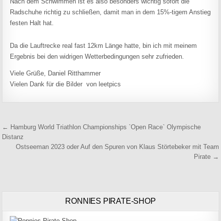
Nach dem Schwimmen ist es also besonders wichtig sofort die
Radschuhe richtig zu schließen, damit man in dem 15%-tigem Anstieg
festen Halt hat.
Da die Lauftrecke real fast 12km Länge hatte, bin ich mit meinem
Ergebnis bei den widrigen Wetterbedingungen sehr zufrieden.
Viele Grüße, Daniel Ritthammer
Vielen Dank für die Bilder von leetpics
Beitragsnavigation
← Hamburg World Triathlon Championships `Open Race` Olympische
Distanz
Ostseeman 2023 oder Auf den Spuren von Klaus Störtebeker mit Team
Pirate →
RONNIES PIRATE-SHOP