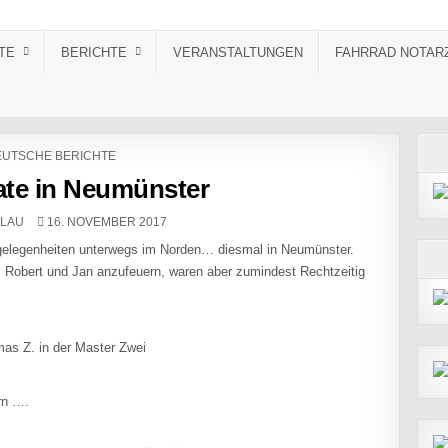
TE
BERICHTE
VERANSTALTUNGEN
FAHRRAD NOTAR
STED IN
UTSCHE BERICHTE
ate in Neumünster
PUBLISHED DATE:
ZLAU
16. NOVEMBER 2017
ngelegenheiten unterwegs im Norden… diesmal in Neumünster.
 Robert und Jan anzufeuern, waren aber zumindest Rechtzeitig
as Z. in der Master Zwei
rn ….