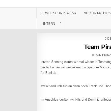
Skip to content
PIRATE-SPORTSWEAR
VEREIN MC PIRA
– INTERN –
PO
DE
Team Pir
AUTHOR:
RON PRIN
letzten Sonntag waren wir mal wieder in Teama
Leider kamen wir wieder mal zu Spät um Maxxxi,
für Beni da…
zwischendurch fuhren dann noch Frank und Thom
im Anschluß durften wir Nils und Dominic anfeue