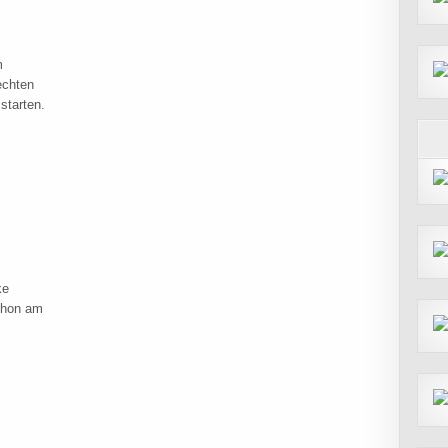
m
echten
starten.
 TRI CUP MÜNCHEN 2025_MITTELDISTANZ_1.PLATZ AK
ke
chon am
NDERN