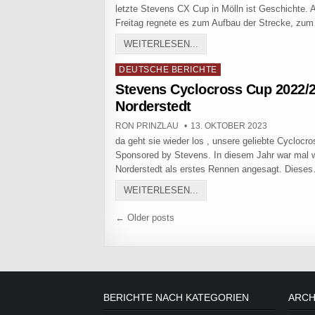
letzte Stevens CX Cup in Mölln ist Geschichte.
Freitag regnete es zum Aufbau der Strecke, zu
STEVENS CX CUP IN MÖL
WEITERLESEN...
Posted in
DEUTSCHE BERICHTE
Stevens Cyclocross Cup 2022/2
Norderstedt
AUTHOR:
PUBLISHED DATE:
RON PRINZLAU
13. OKTOBER 2023
da geht sie wieder los , unsere geliebte Cyclocro
Sponsored by Stevens. In diesem Jahr war mal 
Norderstedt als erstes Rennen angesagt. Diese
STEVENS CYCLOCROSS CU
WEITERLESEN...
Beitragsnavigation
← Older posts
BERICHTE NACH KATEGORIEN
ARCH