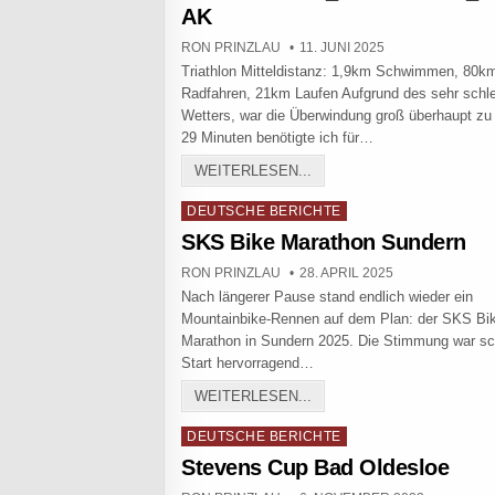
AK
AUTHOR:
PUBLISHED DATE:
RON PRINZLAU
11. JUNI 2025
Triathlon Mitteldistanz: 1,9km Schwimmen, 80k
Radfahren, 21km Laufen Aufgrund des sehr schl
Wetters, war die Überwindung groß überhaupt zu 
29 Minuten benötigte ich für…
TRIATHLON RACE REPORT
WEITERLESEN...
Posted in
DEUTSCHE BERICHTE
SKS Bike Marathon Sundern
AUTHOR:
PUBLISHED DATE:
RON PRINZLAU
28. APRIL 2025
Nach längerer Pause stand endlich wieder ein
Mountainbike-Rennen auf dem Plan: der SKS Bi
Marathon in Sundern 2025. Die Stimmung war s
Start hervorragend…
SKS BIKE MARATHON SU
WEITERLESEN...
Posted in
DEUTSCHE BERICHTE
Stevens Cup Bad Oldesloe