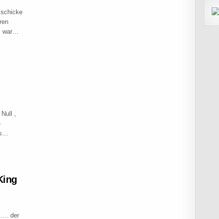
 schicke
ren
si war…
SLOE
Null ,
e
as…
UP IN KALTENKIRCHEN
King
t…. der