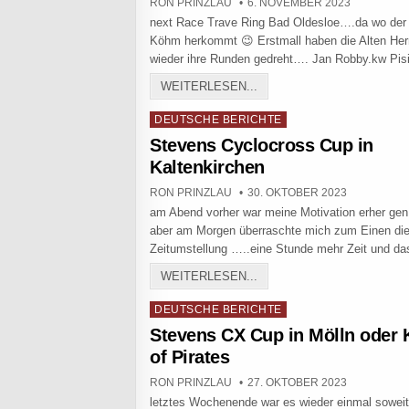
AUTHOR:
PUBLISHED DATE:
RON PRINZLAU
6. NOVEMBER 2023
next Race Trave Ring Bad Oldesloe….da wo der
Köhm herkommt 😉 Erstmall haben die Alten Her
wieder ihre Runden gedreht…. Jan Robby.kw Pi
STEVENS CUP BAD OLDE
WEITERLESEN...
Posted in
DEUTSCHE BERICHTE
Stevens Cyclocross Cup in
Kaltenkirchen
AUTHOR:
PUBLISHED DATE:
RON PRINZLAU
30. OKTOBER 2023
am Abend vorher war meine Motivation erher gen 
aber am Morgen überraschte mich zum Einen di
Zeitumstellung …..eine Stunde mehr Zeit und d
STEVENS CYCLOCROSS C
WEITERLESEN...
Posted in
DEUTSCHE BERICHTE
Stevens CX Cup in Mölln oder 
of Pirates
AUTHOR:
PUBLISHED DATE:
RON PRINZLAU
27. OKTOBER 2023
letztes Wochenende war es wieder einmal sowei