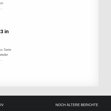
 Am
m…
LN ODER KING OF PIRATES
3 in
ss Serie
wieder
s…
P 2022/23 IN NORDERSTEDT
IV
NOCH ÄLTERE BERICHTE