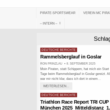
Skip to content
PIRATE-SPORTSWEAR
VEREIN MC PIRA
– INTERN –
Schla
Posted in
DEUTSCHE BERICHTE
Rammelsberglauf in Goslar
AUTHOR:
PUBLISHED DATE:
RON PRINZLAU
8. SEPTEMBER 2025
Moin Piraten, statt Schippern, hat mich ein Start
Tage beim Rammelsberglauf in Goslar gereizt. Al
war mir nicht klar, dass ich dort in einem…
RAMMELSBERGLAUF IN 
WEITERLESEN...
Posted in
DEUTSCHE BERICHTE
Triathlon Race Report TRI CUP
München 2025_Mitteldistanz_1.