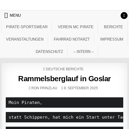
Skip to content
MENU
PIRATE-SPORTSWEAR
VEREIN MC PIRATE
BERICHTE
VERANSTALTUNGEN
FAHRRAD NOTARZT
IMPRESSUM
DATENSCHUTZ
– INTERN –
POSTED IN
DEUTSCHE BERICHTE
Rammelsberglauf in Goslar
AUTHOR:
PUBLISHED DATE:
RON PRINZLAU
8. SEPTEMBER 2025
Moin Piraten,
statt Schippern, hat mich ein Start unter Tage