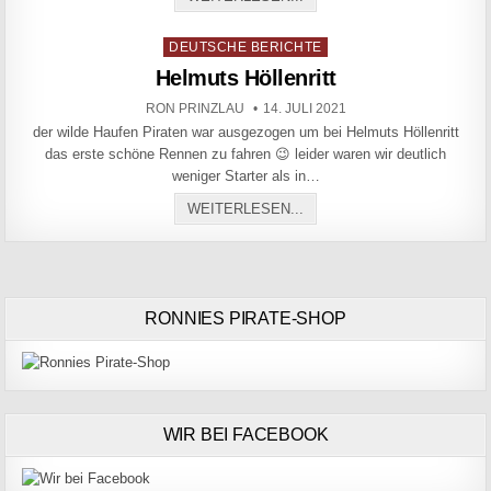
Posted in
DEUTSCHE BERICHTE
Helmuts Höllenritt
AUTHOR:
PUBLISHED DATE:
RON PRINZLAU
14. JULI 2021
der wilde Haufen Piraten war ausgezogen um bei Helmuts Höllenritt
das erste schöne Rennen zu fahren 😉 leider waren wir deutlich
weniger Starter als in…
HELMUTS HÖLLENRITT
WEITERLESEN...
RONNIES PIRATE-SHOP
WIR BEI FACEBOOK