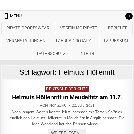
Skip to content
MENU
PIRATE-SPORTSWEAR
VEREIN MC PIRATE
BERICHTE
VERANSTALTUNGEN
FAHRRAD NOTARZT
IMPRESSUM
DATENSCHUTZ
– INTERN –
Schlagwort:
Helmuts Höllenritt
Posted in
DEUTSCHE BERICHTE
Helmuts Höllenritt in Meudelfitz am 11.7.
AUTHOR:
PUBLISHED DATE:
RON PRINZLAU
22. JULI 2021
Nach langem Warten konnte ich zusammen mit Torben Saßnick
endlich den Helmuts Höllenritt in Meudelfitz in Angriff nehmen. Die
Igas Wendland hat das Rennen wieder…
HELMUTS HÖLLENRITT IN M
WEITERLESEN...