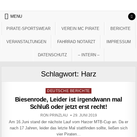
Skip to content
MENU
PIRATE-SPORTSWEAR
VEREIN MC PIRATE
BERICHTE
VERANSTALTUNGEN
FAHRRAD NOTARZT
IMPRESSUM
DATENSCHUTZ
– INTERN –
Schlagwort:
Harz
Posted in
DEUTSCHE BERICHTE
Biesenrode, Leider ist irgendwann mal
Schluß oder jetzt erst recht!
AUTHOR:
PUBLISHED DATE:
RON PRINZLAU
29. JUNI 2019
Am 16.Juni stand der nächste Lauf vom Harzer MTB-Cup an. Da er
nach 17 Jahren, leider das letzte Mal stattfinden sollte, ließen sich
vier Piraten…