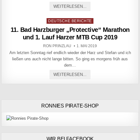
BIESENRODE, LEIDER IST
WEITERLESEN...
Posted in
DEUTSCHE BERICHTE
11. Bad Harzburger „Protective“ Marathon
und 1. Lauf Harzer MTB Cup 2019
AUTHOR:
PUBLISHED DATE:
RON PRINZLAU
1. MAI 2019
Am letzten Sonntag rief endlich wieder der Harz und Stefan und ich
ließen uns auch nicht lange bitten. So ging es morgens früh aus
dem…
11. BAD HARZBURGER „PR
WEITERLESEN...
RONNIES PIRATE-SHOP
WIR BEI FACEBOOK