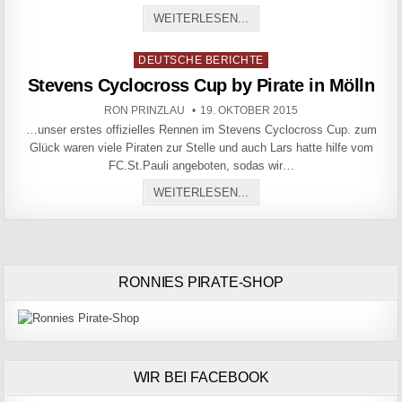
STEVENS CUP ELMSHORN
WEITERLESEN...
Posted in
DEUTSCHE BERICHTE
Stevens Cyclocross Cup by Pirate in Mölln
AUTHOR:
PUBLISHED DATE:
RON PRINZLAU
19. OKTOBER 2015
…unser erstes offizielles Rennen im Stevens Cyclocross Cup. zum
Glück waren viele Piraten zur Stelle und auch Lars hatte hilfe vom
FC.St.Pauli angeboten, sodas wir…
STEVENS CYCLOCROSS CU
WEITERLESEN...
RONNIES PIRATE-SHOP
WIR BEI FACEBOOK