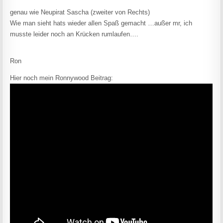
genau wie Neupirat Sascha (zweiter von Rechts)
Wie man sieht hats wieder allen Spaß gemacht …außer mr, ich
musste leider noch an Krücken rumlaufen….
Ron
Hier noch mein Ronnywood Beitrag: