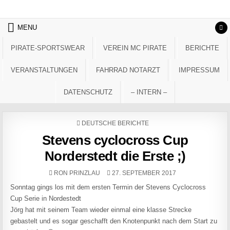
Skip to content
MENU
PIRATE-SPORTSWEAR
VEREIN MC PIRATE
BERICHTE
VERANSTALTUNGEN
FAHRRAD NOTARZT
IMPRESSUM
DATENSCHUTZ
– INTERN –
POSTED IN
DEUTSCHE BERICHTE
Stevens cyclocross Cup
Norderstedt die Erste ;)
AUTHOR:
PUBLISHED DATE:
RON PRINZLAU
27. SEPTEMBER 2017
Sonntag gings los mit dem ersten Termin der Stevens Cyclocross
Cup Serie in Nordestedt
Jörg hat mit seinem Team wieder einmal eine klasse Strecke
gebastelt und es sogar geschafft den Knotenpunkt nach dem Start zu