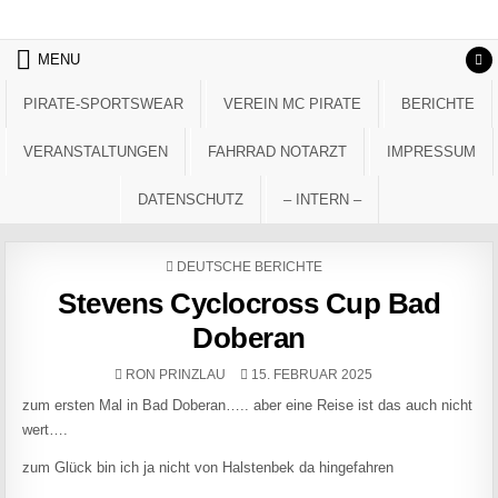
Skip to content
MENU
PIRATE-SPORTSWEAR
VEREIN MC PIRATE
BERICHTE
VERANSTALTUNGEN
FAHRRAD NOTARZT
IMPRESSUM
DATENSCHUTZ
– INTERN –
POSTED IN
DEUTSCHE BERICHTE
Stevens Cyclocross Cup Bad
Doberan
AUTHOR:
PUBLISHED DATE:
RON PRINZLAU
15. FEBRUAR 2025
zum ersten Mal in Bad Doberan….. aber eine Reise ist das auch nicht
wert….
zum Glück bin ich ja nicht von Halstenbek da hingefahren