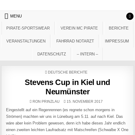
Skip to content
MENU
PIRATE-SPORTSWEAR
VEREIN MC PIRATE
BERICHTE
VERANSTALTUNGEN
FAHRRAD NOTARZT
IMPRESSUM
DATENSCHUTZ
– INTERN –
POSTED IN
DEUTSCHE BERICHTE
Stevens Cup in Kiel und
Neumünster
AUTHOR:
PUBLISHED DATE:
RON PRINZLAU
15. NOVEMBER 2017
Eingestellt auf ein Regenrennen (es regnete schon morgens in
Strömen) machten wir uns in Lüneburg am 5.11. auf nach Kiel. Das
wäre aber kein Problem gewesen, denn ich habe dieses Jahr endlich
einen zweiten leichten Laufradsatz mit Matschreifen (Schwalbe X One