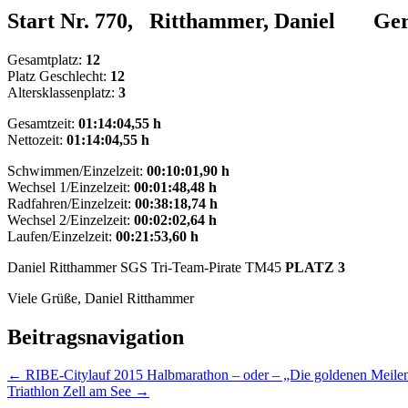
Start Nr. 770, Ritthammer, Daniel Ge
Gesamtplatz:
12
Platz Geschlecht:
12
Altersklassenplatz:
3
Gesamtzeit:
01:14:04,55 h
Nettozeit:
01:14:04,55 h
Schwimmen/Einzelzeit:
00:10:01,90 h
Wechsel 1/Einzelzeit:
00:01:48,48 h
Radfahren/Einzelzeit:
00:38:18,74 h
Wechsel 2/Einzelzeit:
00:02:02,64 h
Laufen/Einzelzeit:
00:21:53,60 h
Daniel Ritthammer SGS Tri-Team-Pirate TM45
PLATZ 3
Viele Grüße, Daniel Ritthammer
Beitragsnavigation
← RIBE-Citylauf 2015 Halbmarathon – oder – „Die goldenen Meil
Triathlon Zell am See →