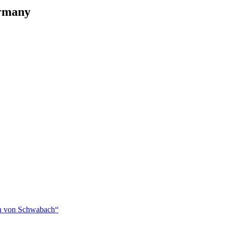
rmany
en von Schwabach“