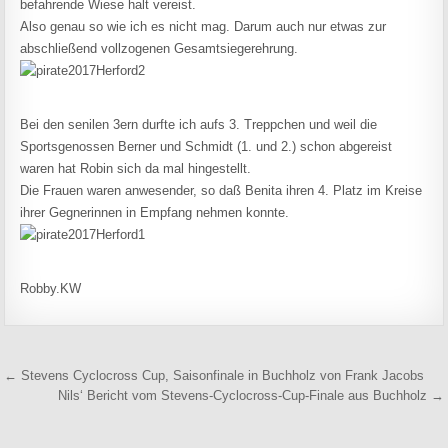
befahrende Wiese halt vereist.
Also genau so wie ich es nicht mag. Darum auch nur etwas zur
abschließend vollzogenen Gesamtsiegerehrung.
Bei den senilen 3ern durfte ich aufs 3. Treppchen und weil die
Sportsgenossen Berner und Schmidt (1. und 2.) schon abgereist
waren hat Robin sich da mal hingestellt.
Die Frauen waren anwesender, so daß Benita ihren 4. Platz im Kreise
ihrer Gegnerinnen in Empfang nehmen konnte.
Robby.KW
Beitragsnavigation
← Stevens Cyclocross Cup, Saisonfinale in Buchholz von Frank Jacobs
Nils‘ Bericht vom Stevens-Cyclocross-Cup-Finale aus Buchholz →