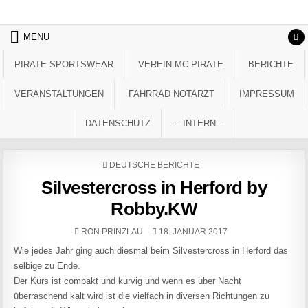
Skip to content
MENU
PIRATE-SPORTSWEAR
VEREIN MC PIRATE
BERICHTE
VERANSTALTUNGEN
FAHRRAD NOTARZT
IMPRESSUM
DATENSCHUTZ
– INTERN –
POSTED IN
DEUTSCHE BERICHTE
Silvestercross in Herford by
Robby.KW
AUTHOR:
PUBLISHED DATE:
RON PRINZLAU
18. JANUAR 2017
Wie jedes Jahr ging auch diesmal beim Silvestercross in Herford das
selbige zu Ende.
Der Kurs ist compakt und kurvig und wenn es über Nacht
überraschend kalt wird ist die vielfach in diversen Richtungen zu