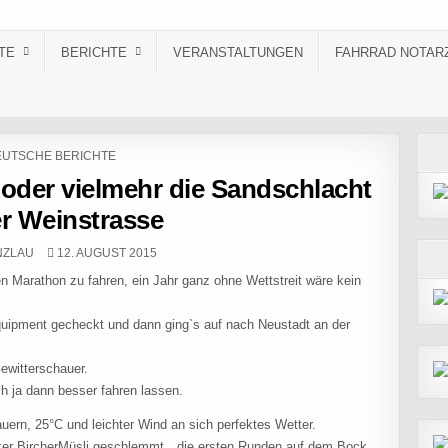
TE
BERICHTE
VERANSTALTUNGEN
FAHRRAD NOTAR
STED IN
UTSCHE BERICHTE
oder vielmehr die Sandschlacht
r Weinstrasse
PUBLISHED DATE:
NZLAU
12. AUGUST 2015
n Marathon zu fahren, ein Jahr ganz ohne Wettstreit wäre kein
uipment gecheckt und dann ging`s auf nach Neustadt an der
ewitterschauer.
ch ja dann besser fahren lassen.
uern, 25°C und leichter Wind an sich perfektes Wetter.
ecker BircherMüsli geschlemmt…die ersten Runden auf dem Bock