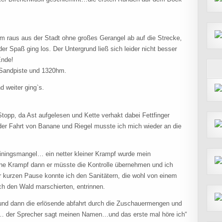
m raus aus der Stadt ohne großes Gerangel ab auf die Strecke,
er Spaß ging los. Der Untergrund ließ sich leider nicht besser
Ende!
 Sandpiste und 1320hm.
 weiter ging`s.
Stopp, da Ast aufgelesen und Kette verhakt dabei Fettfinger
der Fahrt von Banane und Riegel musste ich mich wieder an die
iningsmangel… ein netter kleiner Krampf wurde mein
ine Krampf dann er müsste die Kontrolle übernehmen und ich
 kurzen Pause konnte ich den Sanitätern, die wohl von einem
ch den Wald marschierten, entrinnen.
 und dann die erlösende abfahrt durch die Zuschauermengen und
e … der Sprecher sagt meinen Namen…und das erste mal höre ich“