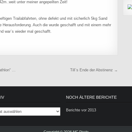
2m..weit unter meiner angepeilten Zeit!
heftigen Trailabfahrten, ohne defekt und mit sicherlich 5kg Sand
zte Herausforderung. Auch die wurde geschafft und mit einem mehr
nd war`s wieder mal geschafft.
athlon“ …
Till`s Ende der Abstinenz →
IV
NOCH ÄLTERE BERICHTE
Berichte vor 2013