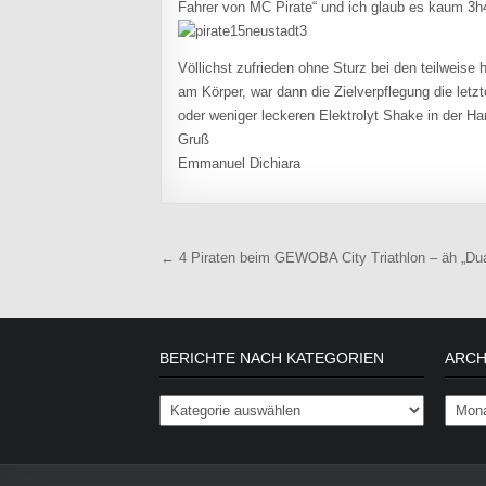
Fahrer von MC Pirate“ und ich glaub es kaum 3h4
Völlichst zufrieden ohne Sturz bei den teilweise 
am Körper, war dann die Zielverpflegung die let
oder weniger leckeren Elektrolyt Shake in der Ha
Gruß
Emmanuel Dichiara
Beitragsnavigation
← 4 Piraten beim GEWOBA City Triathlon – äh „Du
BERICHTE NACH KATEGORIEN
ARCH
Berichte nach Kategorien
Archiv