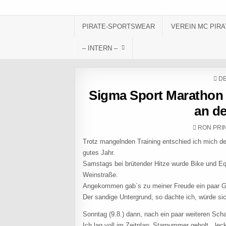
Skip to content
PIRATE-SPORTSWEAR
VEREIN MC PIRA
– INTERN –
PO
DE
Sigma Sport Marathon 
an de
AUTHOR:
RON PRI
Trotz mangelnden Training entschied ich mich de
gutes Jahr.
Samstags bei brütender Hitze wurde Bike und Eq
Weinstraße.
Angekommen gab`s zu meiner Freude ein paar G
Der sandige Untergrund, so dachte ich, würde si
Sonntag (9.8.) dann, nach ein paar weiteren Scha
Ich lag voll im Zeitplan: Starnummer geholt…l