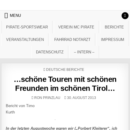
Skip to content
MENU
PIRATE-SPORTSWEAR
VEREIN MC PIRATE
BERICHTE
VERANSTALTUNGEN
FAHRRAD NOTARZT
IMPRESSUM
DATENSCHUTZ
– INTERN –
POSTED IN
DEUTSCHE BERICHTE
…schöne Touren mit schönen
Freunden im schönen Tirol…
AUTHOR:
PUBLISHED DATE:
RON PRINZLAU
30. AUGUST 2013
Bericht von Timo
Kurth
.
In der letzten Augustwoche waren wir („Porbert Kleiterer“, ich