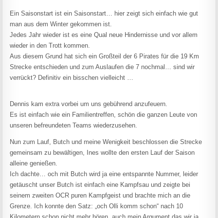
Ein Saisonstart ist ein Saisonstart… hier zeigt sich einfach wie gut
man aus dem Winter gekommen ist.
Jedes Jahr wieder ist es eine Qual neue Hindernisse und vor allem
wieder in den Trott kommen.
Aus diesem Grund hat sich ein Großteil der 6 Pirates für die 19 Km
Strecke entschieden und zum Auslaufen die 7 nochmal… sind wir
verrückt? Definitiv ein bisschen vielleicht …
Dennis kam extra vorbei um uns gebührend anzufeuern.
Es ist einfach wie ein Familientreffen, schön die ganzen Leute von
unseren befreundeten Teams wiederzusehen.
Nun zum Lauf, Butch und meine Wenigkeit beschlossen die Strecke
gemeinsam zu bewältigen, Ines wollte den ersten Lauf der Saison
alleine genießen.
Ich dachte… och mit Butch wird ja eine entspannte Nummer, leider
getäuscht unser Butch ist einfach eine Kampfsau und zeigte bei
seinem zweiten OCR puren Kampfgeist und brachte mich an die
Grenze. Ich konnte den Satz: „och Olli komm schon“ nach 10
Kilometern schon nicht mehr hören, auch mein Argument das wir ja