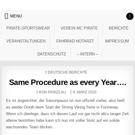
Skip to content
MENU
PIRATE-SPORTSWEAR
VEREIN MC PIRATE
BERICHTE
VERANSTALTUNGEN
FAHRRAD NOTARZT
IMPRESSUM
DATENSCHUTZ
– INTERN –
POSTED IN
DEUTSCHE BERICHTE
Same Procedure as every Year….
AUTHOR:
PUBLISHED DATE:
RON PRINZLAU
9. MÄRZ 2020
Es ist angerichtet, die Saisonpause ist nun offiziell vorbei, also hieß
es wieder Oorah beim Start der Strong Viking Serie in Fürstenau.
Wenn ich überlege, dass ich diesen Lauf vor gar nicht allzu langer Zeit
alleine bestritten habe kann ich nun mit voller Stolz auf ein solide
wachsendes Team blicken.