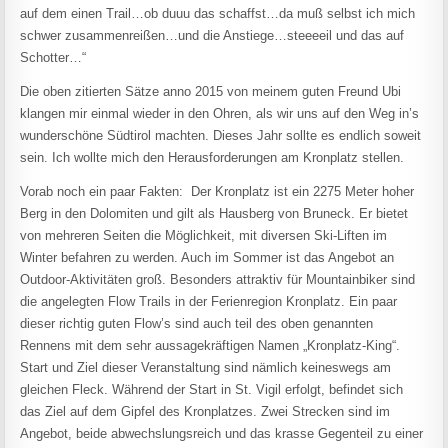
auf dem einen Trail…ob duuu das schaffst…da muß selbst ich mich
schwer zusammenreißen…und die Anstiege…steeeeil und das auf
Schotter…“
Die oben zitierten Sätze anno 2015 von meinem guten Freund Ubi
klangen mir einmal wieder in den Ohren, als wir uns auf den Weg in’s
wunderschöne Südtirol machten. Dieses Jahr sollte es endlich soweit
sein. Ich wollte mich den Herausforderungen am Kronplatz stellen.
Vorab noch ein paar Fakten: Der Kronplatz ist ein 2275 Meter hoher
Berg in den Dolomiten und gilt als Hausberg von Bruneck. Er bietet
von mehreren Seiten die Möglichkeit, mit diversen Ski-Liften im
Winter befahren zu werden. Auch im Sommer ist das Angebot an
Outdoor-Aktivitäten groß. Besonders attraktiv für Mountainbiker sind
die angelegten Flow Trails in der Ferienregion Kronplatz. Ein paar
dieser richtig guten Flow’s sind auch teil des oben genannten
Rennens mit dem sehr aussagekräftigen Namen „Kronplatz-King“.
Start und Ziel dieser Veranstaltung sind nämlich keineswegs am
gleichen Fleck. Während der Start in St. Vigil erfolgt, befindet sich
das Ziel auf dem Gipfel des Kronplatzes. Zwei Strecken sind im
Angebot, beide abwechslungsreich und das krasse Gegenteil zu einer