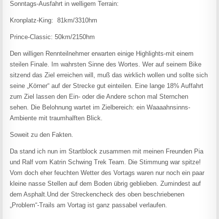
Sonntags-Ausfahrt in welligem Terrain:
Kronplatz-King: 81km/3310hm
Prince-Classic: 50km/2150hm
Den willigen Rennteilnehmer erwarten einige Highlights-mit einem
steilen Finale. Im wahrsten Sinne des Wortes. Wer auf seinem Bike
sitzend das Ziel erreichen will, muß das wirklich wollen und sollte sich
seine „Körner“ auf der Strecke gut einteilen. Eine lange 18% Auffahrt
zum Ziel lassen den Ein- oder die Andere schon mal Sternchen
sehen. Die Belohnung wartet im Zielbereich: ein Waaaahnsinns-
Ambiente mit traumhalften Blick.
Soweit zu den Fakten.
Da stand ich nun im Startblock zusammen mit meinen Freunden Pia
und Ralf vom Katrin Schwing Trek Team. Die Stimmung war spitze!
Vom doch eher feuchten Wetter des Vortags waren nur noch ein paar
kleine nasse Stellen auf dem Boden übrig geblieben. Zumindest auf
dem Asphalt.Und der Streckencheck des oben beschriebenen
„Problem“-Trails am Vortag ist ganz passabel verlaufen.