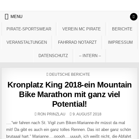
Skip to content
MENU
PIRATE-SPORTSWEAR
VEREIN MC PIRATE
BERICHTE
VERANSTALTUNGEN
FAHRRAD NOTARZT
IMPRESSUM
DATENSCHUTZ
– INTERN –
POSTED IN
DEUTSCHE BERICHTE
Kronplatz King 2018-ein Mountain
Bike Marathon mit ganz viel
Potential!
AUTHOR:
PUBLISHED DATE:
RON PRINZLAU
9. AUGUST 2018
….“wir fahren nach St. Vigil zum Biken-Marianne-ihr müsst da mal
mit! Da gibt es auch ein ganz tolles Rennen. Das ist aber ganz schön
brutaaal hart.“ Marianne….ooooh….uuuuh, ich weißt nicht, die Abfahrt