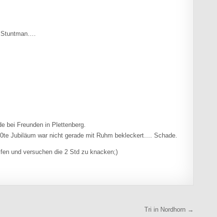
y Stuntman….
e bei Freunden in Plettenberg.
 10te Jubiläum war nicht gerade mit Ruhm bekleckert…. Schade.
ifen und versuchen die 2 Std zu knacken;)
Tri in Nordhorn →