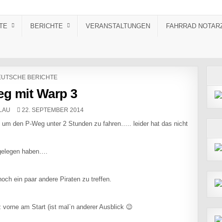
TE
BERICHTE
VERANSTALTUNGEN
FAHRRAD NOTAR
STED IN
UTSCHE BERICHTE
g mit Warp 3
PUBLISHED DATE:
LAU
22. SEPTEMBER 2014
n um den P-Weg unter 2 Stunden zu fahren….. leider hat das nicht
 gelegen haben….
och ein paar andere Piraten zu treffen.
orne am Start (ist mal`n anderer Ausblick 😉