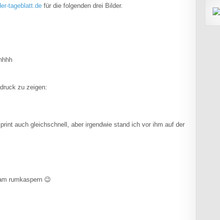
r-tageblatt.de
für die folgenden drei Bilder.
hhhhh
sdruck zu zeigen:
rint auch gleichschnell, aber irgendwie stand ich vor ihm auf der
 am rumkaspern 😉