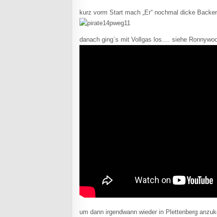
kurz vorm Start mach „Er“ nochmal dicke Backe
danach ging`s mit Vollgas los…. siehe Ronnywo
um dann irgendwann wieder in Plettenberg an