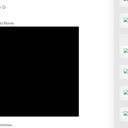
n 😉
od Movie:
zukommen…