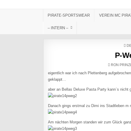
Skip to content
PIRATE-SPORTSWEAR
VEREIN MC PIRA
– INTERN –
PO
DE
P-We
AUTHOR:
RON PRINZ
eigentlich war ich nach Plettenberg aufgebroche
geklappt…
aber an Bellas Deluxe Pasta Party kann`s nicht
Danach gings erstmal zu Dimi ins Stadtleben m n
Am nächten Morgen standen wir zum Glück ganz v