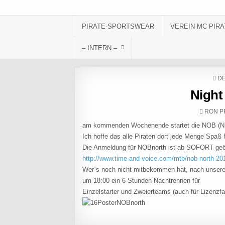
Skip to content
PIRATE-SPORTSWEAR
VEREIN MC PIRA
– INTERN –
PO
DE
Night
AUTHO
RON P
am kommenden Wochenende startet die NOB (Ni
Ich hoffe das alle Piraten dort jede Menge Spa
Die Anmeldung für NOBnorth ist ab SOFORT geö
http://www.time-and-voice.com/mtb/nob-north-20
Wer`s noch nicht mitbekommen hat, nach unsere
um 18:00 ein 6-Stunden Nachtrennen für
Einzelstarter und Zweierteams (auch für Lizenzfah