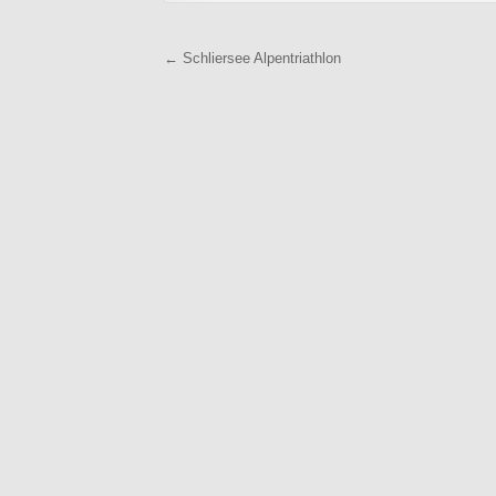
Beitragsnavigation
← Schliersee Alpentriathlon