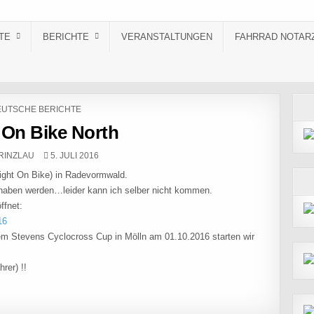
TE
BERICHTE
VERANSTALTUNGEN
FAHRRAD NOTAR
STED IN
UTSCHE BERICHTE
 On Bike North
R:
PUBLISHED DATE:
RINZLAU
5. JULI 2016
ght On Bike) in Radevormwald.
ß haben werden…leider kann ich selber nicht kommen.
ffnet:
16
m Stevens Cyclocross Cup in Mölln am 01.10.2016 starten wir
rer) !!