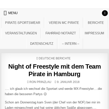
Skip to content
MENU
PIRATE-SPORTSWEAR
VEREIN MC PIRATE
BERICHTE
VERANSTALTUNGEN
FAHRRAD NOTARZT
IMPRESSUM
DATENSCHUTZ
– INTERN –
POSTED IN
DEUTSCHE BERICHTE
Night of Freestyle mit dem Team
Pirate in Hamburg
AUTHOR:
PUBLISHED DATE:
RON PRINZLAU
9. JANUAR 2018
…. ich glaub ich wechsel die Sportart und werde MX-Freestyler….die
haben die besseren Partys 😉
Schon am Donnerstag kam Sven (der Chef von der NOF) bei mir im
Laden reingeschneit und hat seine üblichen Späße abgezogen….