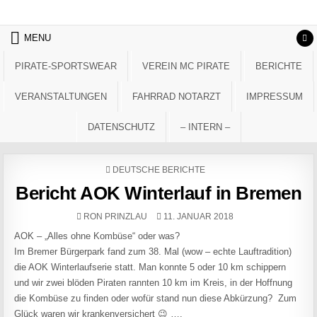
Skip to content
MENU
PIRATE-SPORTSWEAR
VEREIN MC PIRATE
BERICHTE
VERANSTALTUNGEN
FAHRRAD NOTARZT
IMPRESSUM
DATENSCHUTZ
– INTERN –
POSTED IN
DEUTSCHE BERICHTE
Bericht AOK Winterlauf in Bremen
AUTHOR:
PUBLISHED DATE:
RON PRINZLAU
11. JANUAR 2018
AOK – „Alles ohne Kombüse“ oder was?
Im Bremer Bürgerpark fand zum 38. Mal (wow – echte Lauftradition)
die AOK Winterlaufserie statt. Man konnte 5 oder 10 km schippern
und wir zwei blöden Piraten rannten 10 km im Kreis, in der Hoffnung
die Kombüse zu finden oder wofür stand nun diese Abkürzung? Zum
Glück waren wir krankenversichert 😉 ….