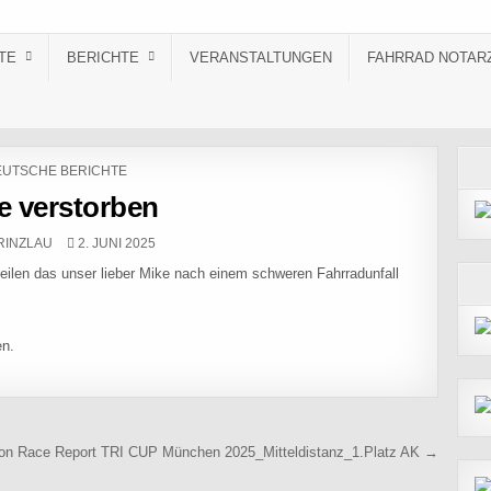
TE
BERICHTE
VERANSTALTUNGEN
FAHRRAD NOTAR
STED IN
UTSCHE BERICHTE
e verstorben
R:
PUBLISHED DATE:
RINZLAU
2. JUNI 2025
eilen das unser lieber Mike nach einem schweren Fahrradunfall
en.
lon Race Report TRI CUP München 2025_Mitteldistanz_1.Platz AK →