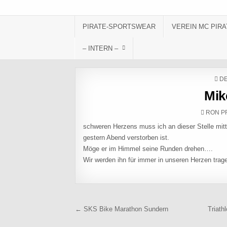
Skip to content
PIRATE-SPORTSWEAR
VEREIN MC PIRA
– INTERN –
PO
DE
Mik
AUTHO
RON P
schweren Herzens muss ich an dieser Stelle mitt
gestern Abend verstorben ist.
Möge er im Himmel seine Runden drehen….
Wir werden ihn für immer in unseren Herzen trag
Beitragsnavigation
← SKS Bike Marathon Sundern
Triath