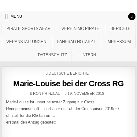
Skip to content
MENU
PIRATE-SPORTSWEAR
VEREIN MC PIRATE
BERICHTE
VERANSTALTUNGEN
FAHRRAD NOTARZT
IMPRESSUM
DATENSCHUTZ
– INTERN –
POSTED IN
DEUTSCHE BERICHTE
Marie-Louise bei der Cross RG
AUTHOR:
PUBLISHED DATE:
RON PRINZLAU
19. NOVEMBER 2018
Marie-Louise ist unser neuester Zugang zur Cross
Renngemeinschaft… darf aber erst ab der Crosssaison 2019/20
offiziell für die RG fahren….
erstmal den Anzug getestet: