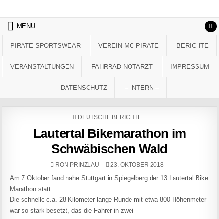
Skip to content
MENU
PIRATE-SPORTSWEAR
VEREIN MC PIRATE
BERICHTE
VERANSTALTUNGEN
FAHRRAD NOTARZT
IMPRESSUM
DATENSCHUTZ
– INTERN –
POSTED IN
DEUTSCHE BERICHTE
Lautertal Bikemarathon im
Schwäbischen Wald
AUTHOR:
PUBLISHED DATE:
RON PRINZLAU
23. OKTOBER 2018
Am 7.Oktober fand nahe Stuttgart in Spiegelberg der 13.Lautertal Bike
Marathon statt.
Die schnelle c.a. 28 Kilometer lange Runde mit etwa 800 Höhenmeter
war so stark besetzt, das die Fahrer in zwei