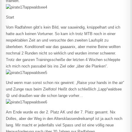
trainiert.
Start
Vom Radfahren gibt’s kein Bild, war sauwindig, knüppelhart und ich
hatte auch keinen Vorturner. So kam ich trotz MTB noch in einer
respektablen Zeit an und versuchte den zweiten Laufsplit zu
überleben. Konditionell war das gaaaanix, aber meine Beine wollten
nochmal 2 Runden nicht so wirklich und wurden immer schwerer.
Trotz der ganzen Trainingsscheiße der letzten 4 Wochen schleppte
ich mich noch passabel bis ins Ziel oder „über die Planken“.
Und wenn man sonst schon nix gewinnt: „Raise your hands in the air“
und Zunge raus beim Zielfoto! Heißt doch schließlich „Lapp“waldsee
😛 und draußen war die schon lange vorher…
Am Ende wurde es der 2. Platz AK und der 7. Platz gesamt. Nix
Dolles, aber der Weg in den Altersklassendreikampf ist ja auch noch
lang. Mir macht er jedenfalls viel Spass und ist eine völlig neue
Herausforderung nach über 20 Jahren nur Radfahren.