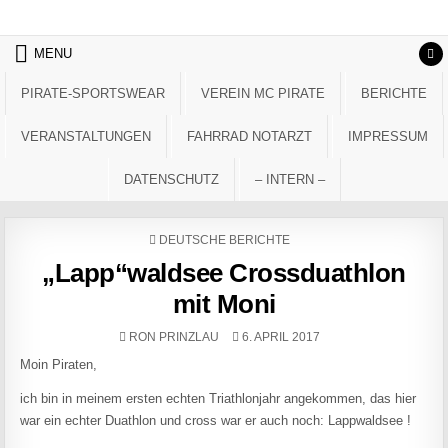
Skip to content
MENU
PIRATE-SPORTSWEAR
VEREIN MC PIRATE
BERICHTE
VERANSTALTUNGEN
FAHRRAD NOTARZT
IMPRESSUM
DATENSCHUTZ
– INTERN –
POSTED IN
DEUTSCHE BERICHTE
„Lapp“waldsee Crossduathlon
mit Moni
AUTHOR:
PUBLISHED DATE:
RON PRINZLAU
6. APRIL 2017
Moin Piraten,
ich bin in meinem ersten echten Triathlonjahr angekommen, das hier
war ein echter Duathlon und cross war er auch noch: Lappwaldsee !