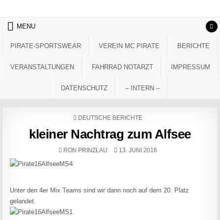
Skip to content
MENU
PIRATE-SPORTSWEAR
VEREIN MC PIRATE
BERICHTE
VERANSTALTUNGEN
FAHRRAD NOTARZT
IMPRESSUM
DATENSCHUTZ
– INTERN –
POSTED IN
DEUTSCHE BERICHTE
kleiner Nachtrag zum Alfsee
AUTHOR:
PUBLISHED DATE:
RON PRINZLAU
13. JUNI 2016
Unter den 4er Mix Teams sind wir dann noch auf dem 20. Platz
gelandet.