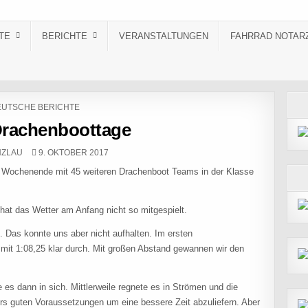
TE
BERICHTE
VERANSTALTUNGEN
FAHRRAD NOTAR
STED IN
UTSCHE BERICHTE
Drachenboottage
PUBLISHED DATE:
NZLAU
9. OKTOBER 2017
m Wochenende mit 45 weiteren Drachenboot Teams in der Klasse
at das Wetter am Anfang nicht so mitgespielt.
. Das konnte uns aber nicht aufhalten. Im ersten
s mit 1:08,25 klar durch. Mit großen Abstand gewannen wir den
 es dann in sich. Mittlerweile regnete es in Strömen und die
s guten Voraussetzungen um eine bessere Zeit abzuliefern. Aber