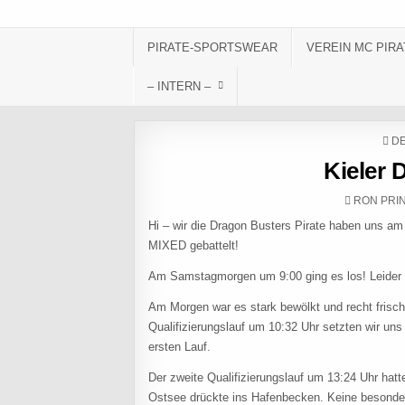
Skip to content
PIRATE-SPORTSWEAR
VEREIN MC PIRA
– INTERN –
PO
DE
Kieler 
AUTHOR:
RON PRI
Hi – wir die Dragon Busters Pirate haben uns a
MIXED gebattelt!
Am Samstagmorgen um 9:00 ging es los! Leider h
Am Morgen war es stark bewölkt und recht frisch
Qualifizierungslauf um 10:32 Uhr setzten wir un
ersten Lauf.
Der zweite Qualifizierungslauf um 13:24 Uhr hatte
Ostsee drückte ins Hafenbecken. Keine besonder