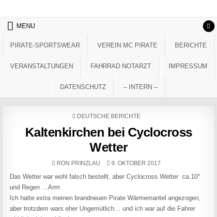
Skip to content
MENU
PIRATE-SPORTSWEAR
VEREIN MC PIRATE
BERICHTE
VERANSTALTUNGEN
FAHRRAD NOTARZT
IMPRESSUM
DATENSCHUTZ
– INTERN –
POSTED IN
DEUTSCHE BERICHTE
Kaltenkirchen bei Cyclocross
Wetter
AUTHOR:
PUBLISHED DATE:
RON PRINZLAU
9. OKTOBER 2017
Das Wetter war wohl falsch bestellt, aber Cyclocross Wetter ca.10°
und Regen …Arrrr
Ich hatte extra meinen brandneuen Pirate Wärmemantel angezogen,
aber trotzdem wars eher Ungemütlich… und ich war auf die Fahrer