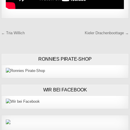
Beitragsnavigation
← Tria Willich
Kieler Drachenboottage →
RONNIES PIRATE-SHOP
WIR BEI FACEBOOK