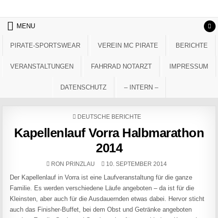
Skip to content
MENU
PIRATE-SPORTSWEAR
VEREIN MC PIRATE
BERICHTE
VERANSTALTUNGEN
FAHRRAD NOTARZT
IMPRESSUM
DATENSCHUTZ
– INTERN –
POSTED IN
DEUTSCHE BERICHTE
Kapellenlauf Vorra Halbmarathon
2014
AUTHOR:
PUBLISHED DATE:
RON PRINZLAU
10. SEPTEMBER 2014
Der Kapellenlauf in Vorra ist eine Laufveranstaltung für die ganze
Familie. Es werden verschiedene Läufe angeboten – da ist für die
Kleinsten, aber auch für die Ausdauernden etwas dabei. Hervor sticht
auch das Finisher-Buffet, bei dem Obst und Getränke angeboten