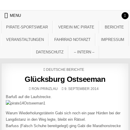
Skip to content
MENU
PIRATE-SPORTSWEAR
VEREIN MC PIRATE
BERICHTE
VERANSTALTUNGEN
FAHRRAD NOTARZT
IMPRESSUM
DATENSCHUTZ
– INTERN –
POSTED IN
DEUTSCHE BERICHTE
Glücksburg Ostseeman
AUTHOR:
PUBLISHED DATE:
RON PRINZLAU
9. SEPTEMBER 2014
Barfuß auf die Laufstrecke.
Warum Wiederholungstäterin Gabi sich noch ein paar Hürden bei der
Langdistanz in den Weg legte, bleibt ein Rätsel.
Barfuss (Falsch Schuhe bereitgelegt) ging Gabi die Marathonstrecke