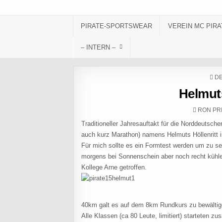
Skip to content
PIRATE-SPORTSWEAR
VEREIN MC PIRA
– INTERN –
PO
DE
Helmuts
AUTHOR
RON PR
Traditioneller Jahresauftakt für die Norddeutsche
auch kurz Marathon) namens Helmuts Höllenritt i
Für mich sollte es ein Formtest werden um zu s
morgens bei Sonnenschein aber noch recht kühl
Kollege Arne getroffen.
40km galt es auf dem 8km Rundkurs zu bewältig
Alle Klassen (ca 80 Leute, limitiert) starteten 