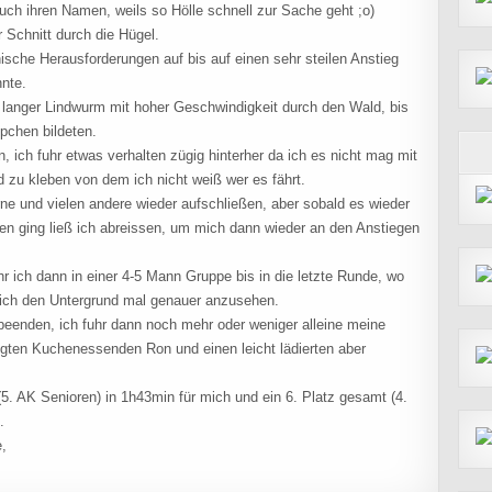
auch ihren Namen, weils so Hölle schnell zur Sache geht ;o)
 Schnitt durch die Hügel.
ische Herausforderungen auf bis auf einen sehr steilen Anstieg
nnte.
 langer Lindwurm mit hoher Geschwindigkeit durch den Wald, bis
pchen bildeten.
 ich fuhr etwas verhalten zügig hinterher da ich es nicht mag mit
 zu kleben von dem ich nicht weiß wer es fährt.
e und vielen andere wieder aufschließen, aber sobald es wieder
en ging ließ ich abreissen, um mich dann wieder an den Anstiegen
hr ich dann in einer 4-5 Mann Gruppe bis in die letzte Runde, wo
sich den Untergrund mal genauer anzusehen.
beenden, ich fuhr dann noch mehr oder weniger alleine meine
ügten Kuchenessenden Ron und einen leicht lädierten aber
5. AK Senioren) in 1h43min für mich und ein 6. Platz gesamt (4.
.
e,