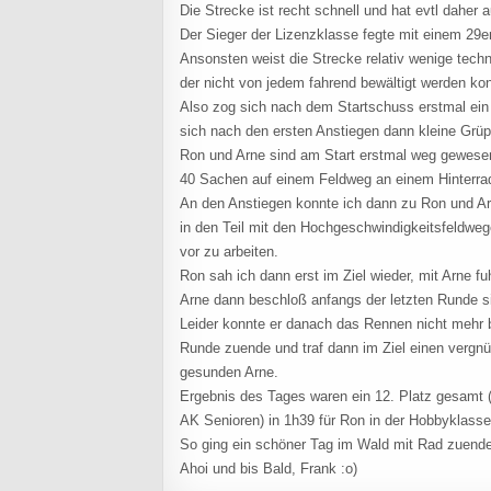
Die Strecke ist recht schnell und hat evtl daher 
Der Sieger der Lizenzklasse fegte mit einem 29er
Ansonsten weist die Strecke relativ wenige techn
der nicht von jedem fahrend bewältigt werden ko
Also zog sich nach dem Startschuss erstmal ein
sich nach den ersten Anstiegen dann kleine Grüp
Ron und Arne sind am Start erstmal weg gewesen,
40 Sachen auf einem Feldweg an einem Hinterrad
An den Anstiegen konnte ich dann zu Ron und Arn
in den Teil mit den Hochgeschwindigkeitsfeldweg
vor zu arbeiten.
Ron sah ich dann erst im Ziel wieder, mit Arne fu
Arne dann beschloß anfangs der letzten Runde 
Leider konnte er danach das Rennen nicht mehr 
Runde zuende und traf dann im Ziel einen vergn
gesunden Arne.
Ergebnis des Tages waren ein 12. Platz gesamt (
AK Senioren) in 1h39 für Ron in der Hobbyklasse
So ging ein schöner Tag im Wald mit Rad zuend
Ahoi und bis Bald, Frank :o)