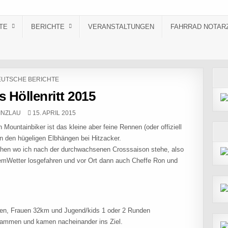
TE
BERICHTE
VERANSTALTUNGEN
FAHRRAD NOTAR
STED IN
UTSCHE BERICHTE
 Höllenritt 2015
:
PUBLISHED DATE:
INZLAU
15. APRIL 2015
n Mountainbiker ist das kleine aber feine Rennen (oder offiziell
n den hügeligen Elbhängen bei Hitzacker.
ehen wo ich nach der durchwachsenen Crosssaison stehe, also
emWetter losgefahren und vor Ort dann auch Cheffe Ron und
en, Frauen 32km und Jugend/kids 1 oder 2 Runden
zusammen und kamen nacheinander ins Ziel.