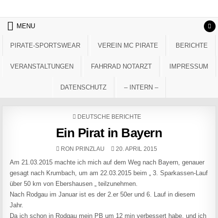
Skip to content
MENU
PIRATE-SPORTSWEAR
VEREIN MC PIRATE
BERICHTE
VERANSTALTUNGEN
FAHRRAD NOTARZT
IMPRESSUM
DATENSCHUTZ
– INTERN –
POSTED IN
DEUTSCHE BERICHTE
Ein Pirat in Bayern
AUTHOR:
PUBLISHED DATE:
RON PRINZLAU
20. APRIL 2015
Am 21.03.2015 machte ich mich auf dem Weg nach Bayern, genauer
gesagt nach Krumbach, um am 22.03.2015 beim „ 3. Sparkassen-Lauf
über 50 km von Ebershausen „ teilzunehmen.
Nach Rodgau im Januar ist es der 2.er 50er und 6. Lauf in diesem
Jahr.
Da ich schon in Rodgau mein PB um 12 min verbessert habe, und ich