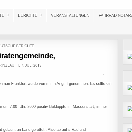
TE
BERICHTE
VERANSTALTUNGEN
FAHRRAD NOTAR
STED IN
UTSCHE BERICHTE
Piratengemeinde,
R:
PUBLISHED DATE:
RINZLAU
7. JULI 2013
rgen Leichsenring .
nman Frankfurt wurde von mir in Angriff genommen. Es sollte ein
uper um 7.00 Uhr. 2600 positiv Bekloppte im Massenstart, immer
ut gelaunt an Land gerettet . Also ab auf`s Rad und