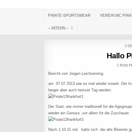
Skip to content
PIRATE-SPORTSWEAR
VEREIN MC PIRA
– INTERN –
PO
DE
Hallo 
AUTHO
RON P
Bericht von Jü
am 07.07.2013 war es mal wieder soweit. Der Iro
langer aber auch heisser Tag werden.
Der Start, wie immer traditionell für die Agegro
wieder ein Genuss ,vor allem für die Zuschauer.
Nach 1:10.15 std. hatte sich die alte Bleiente g