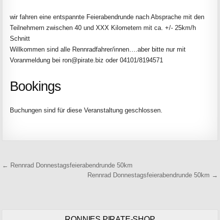
wir fahren eine entspannte Feierabendrunde nach Absprache mit den
Teilnehmern zwischen 40 und XXX Kilometern mit ca. +/- 25km/h
Schnitt
Willkommen sind alle Rennradfahrer/innen….aber bitte nur mit
Voranmeldung bei ron@pirate.biz oder 04101/8194571
Bookings
Buchungen sind für diese Veranstaltung geschlossen.
Beitragsnavigation
← Rennrad Donnestagsfeierabendrunde 50km
Rennrad Donnestagsfeierabendrunde 50km →
RONNIES PIRATE-SHOP