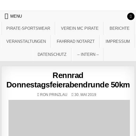
Skip to content
MENU
PIRATE-SPORTSWEAR
VEREIN MC PIRATE
BERICHTE
VERANSTALTUNGEN
FAHRRAD NOTARZT
IMPRESSUM
DATENSCHUTZ
– INTERN –
Rennrad
Donnestagsfeierabendrunde 50km
AUTHOR:
PUBLISHED DATE:
RON PRINZLAU
30. MAI 2019