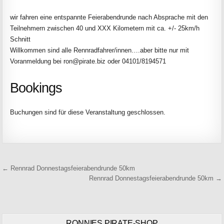
wir fahren eine entspannte Feierabendrunde nach Absprache mit den
Teilnehmern zwischen 40 und XXX Kilometern mit ca. +/- 25km/h
Schnitt
Willkommen sind alle Rennradfahrer/innen….aber bitte nur mit
Voranmeldung bei ron@pirate.biz oder 04101/8194571
Bookings
Buchungen sind für diese Veranstaltung geschlossen.
Beitragsnavigation
← Rennrad Donnestagsfeierabendrunde 50km
Rennrad Donnestagsfeierabendrunde 50km →
RONNIES PIRATE-SHOP