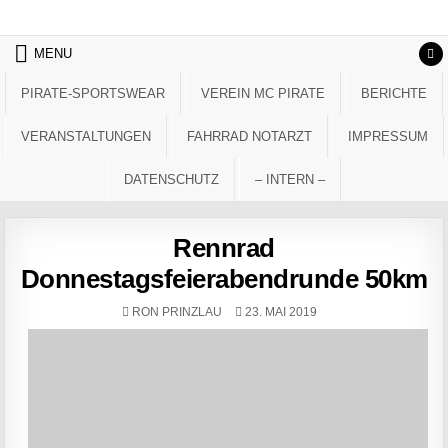
Skip to content
MENU
PIRATE-SPORTSWEAR
VEREIN MC PIRATE
BERICHTE
VERANSTALTUNGEN
FAHRRAD NOTARZT
IMPRESSUM
DATENSCHUTZ
– INTERN –
Rennrad
Donnestagsfeierabendrunde 50km
AUTHOR:
PUBLISHED DATE:
RON PRINZLAU
23. MAI 2019