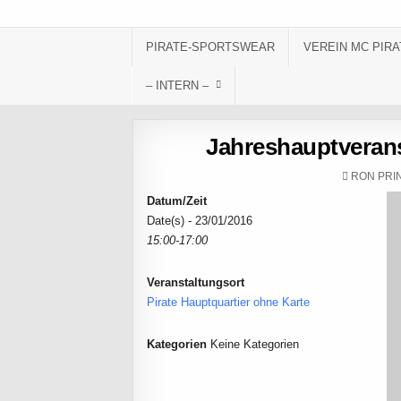
Skip to content
PIRATE-SPORTSWEAR
VEREIN MC PIRA
– INTERN –
Jahreshauptverans
AUTHOR:
RON PRI
Datum/Zeit
Date(s) - 23/01/2016
15:00-17:00
Veranstaltungsort
Pirate Hauptquartier ohne Karte
Kategorien
Keine Kategorien