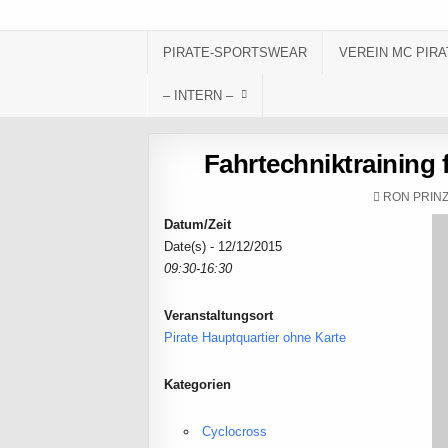
Skip to content
PIRATE-SPORTSWEAR
VEREIN MC PIRA
– INTERN –
Fahrtechniktraining
AUTHOR:
RON PRIN
Datum/Zeit
Date(s) - 12/12/2015
09:30-16:30
Veranstaltungsort
Pirate Hauptquartier ohne Karte
Kategorien
Cyclocross