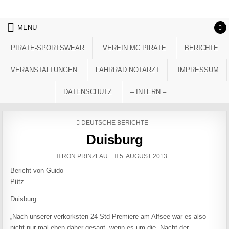
Skip to content
MENU
PIRATE-SPORTSWEAR
VEREIN MC PIRATE
BERICHTE
VERANSTALTUNGEN
FAHRRAD NOTARZT
IMPRESSUM
DATENSCHUTZ
– INTERN –
POSTED IN
DEUTSCHE BERICHTE
Duisburg
AUTHOR:
PUBLISHED DATE:
RON PRINZLAU
5. AUGUST 2013
Bericht von Guido
Pütz .
Duisburg
„Nach unserer verkorksten 24 Std Premiere am Alfsee war es also
nicht nur mal eben daher gesagt, wenn es um die „Nacht der