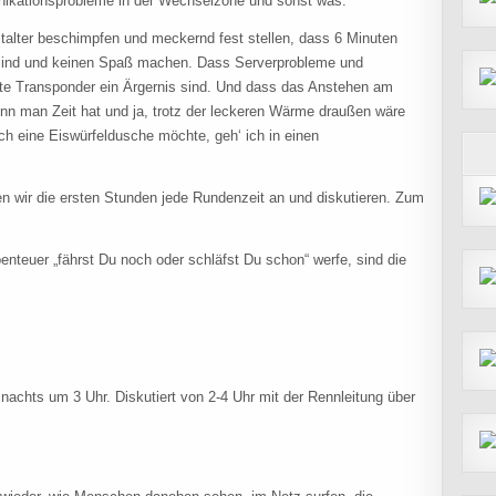
nikationsprobleme in der Wechselzone und sonst was.
talter beschimpfen und meckernd fest stellen, dass 6 Minuten
 sind und keinen Spaß machen. Dass Serverprobleme und
te Transponder ein Ärgernis sind. Und dass das Anstehen am
wenn man Zeit hat und ja, trotz der leckeren Wärme draußen wäre
 eine Eiswürfeldusche möchte, geh‘ ich in einen
en wir die ersten Stunden jede Rundenzeit an und diskutieren. Zum
nteuer „fährst Du noch oder schläfst Du schon“ werfe, sind die
 nachts um 3 Uhr. Diskutiert von 2-4 Uhr mit der Rennleitung über