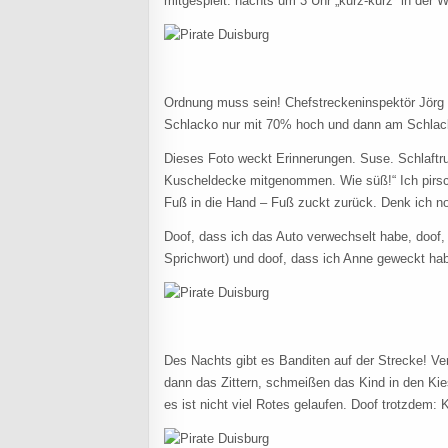
mitgespielt: nachts um 3 Uhr „kurz-kurz“ in de
Ordnung muss sein! Chefstreckeninspektör Jörg 
Schlacko nur mit 70% hoch und dann am Schlac
Dieses Foto weckt Erinnerungen. Suse. Schlaftr
Kuscheldecke mitgenommen. Wie süß!“ Ich pirsc
Fuß in die Hand – Fuß zuckt zurück. Denk ich n
Doof, dass ich das Auto verwechselt habe, doof
Sprichwort) und doof, dass ich Anne geweckt h
Des Nachts gibt es Banditen auf der Strecke! Ve
dann das Zittern, schmeißen das Kind in den Ki
es ist nicht viel Rotes gelaufen. Doof trotzdem: