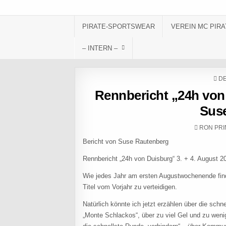
Skip to content
PIRATE-SPORTSWEAR
VEREIN MC PIRA
– INTERN –
PO
DE
Rennbericht „24h von 
Sus
AUTHOR
RON PRI
Bericht von Suse 
Rennbericht „24h von Duisburg“ 3. + 4. August 2
Wie jedes Jahr am ersten Augustwochenende fin
Titel vom Vorjahr zu verteidigen.
Natürlich könnte ich jetzt erzählen über die schn
„Monte Schlackos“, über zu viel Gel und zu weni