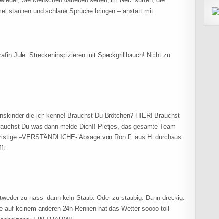
wieder, wie Menschen daneben sehen, im Netz surfen, die
mmel staunen und schlaue Sprüche bringen – anstatt mit
rafin Jule. Streckeninspizieren mit Speckgrillbauch! Nicht zu
henskinder die ich kenne! Brauchst Du Brötchen? HIER! Brauchst
rauchst Du was dann melde Dich!! Pietjes, das gesamte Team
rzfristige –VERSTÄNDLICHE- Absage von Ron P. aus H. durchaus
ft.
ntweder zu nass, dann kein Staub. Oder zu staubig. Dann dreckig.
e auf keinem anderen 24h Rennen hat das Wetter soooo toll