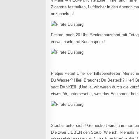
4 Mann – 4 Ecken. Ich staune immer und immer 
Zigarette festhalten, Luftlöcher in den Abendhi
anzupacken!
Freitag, nach 20 Uhr: Seniorenausfahrt mit Fotog
verwechseln mit Bauchspeck!
Pietjes Peter! Einer der hilfsbereitesten Mensc
Du Wasser? Hier! Brauchst Du Besteck? Hier! B
sagt DANKE!!! (Und ja, wir waren durch die ku
etwas äh, unterbesetzt, was das Equipment betrif
Staubis unter sich!! Gemeckert wird ja immer: e
Die zwei LIEBEN den Staub. Wie ich. Niemals ni