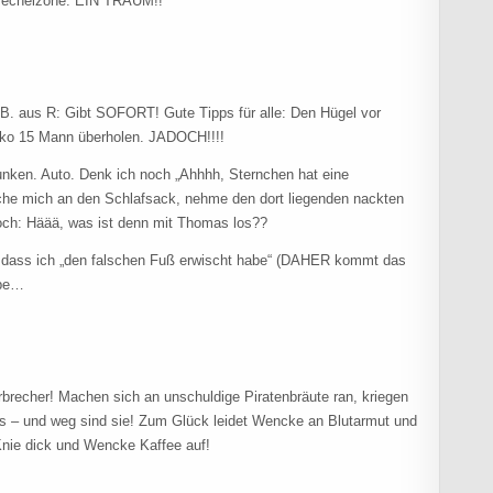
r Wechelzone. EIN TRAUM!!
B. aus R: Gibt SOFORT! Gute Tipps für alle: Den Hügel vor
ko 15 Mann überholen. JADOCH!!!!
unken. Auto. Denk ich noch „Ahhhh, Sternchen hat eine
he mich an den Schlafsack, nehme den dort liegenden nackten
och: Häää, was ist denn mit Thomas los??
, dass ich „den falschen Fuß erwischt habe“ (DAHER kommt das
abe…
rbrecher! Machen sich an unschuldige Piratenbräute ran, kriegen
es – und weg sind sie! Zum Glück leidet Wencke an Blutarmut und
 Knie dick und Wencke Kaffee auf!