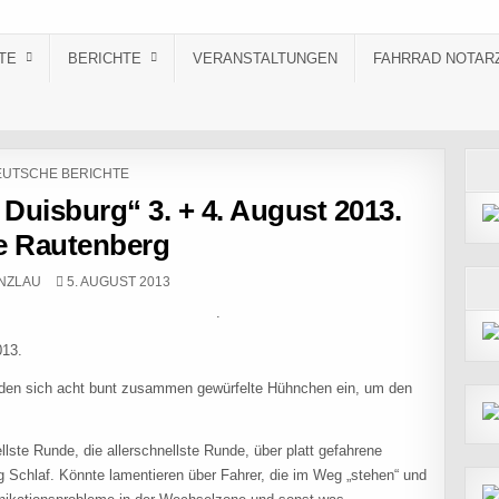
TE
BERICHTE
VERANSTALTUNGEN
FAHRRAD NOTAR
STED IN
UTSCHE BERICHTE
Duisburg“ 3. + 4. August 2013.
e Rautenberg
:
PUBLISHED DATE:
NZLAU
5. AUGUST 2013
Rautenberg .
013.
den sich acht bunt zusammen gewürfelte Hühnchen ein, um den
ellste Runde, die allerschnellste Runde, über platt gefahrene
g Schlaf. Könnte lamentieren über Fahrer, die im Weg „stehen“ und