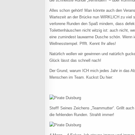
die schnellste Runde „verhindern“ – über Kommu
Alles schon gehört! Man könnte auch den Verans
Wartezeit an der Brücke nun WIRKLICH zu viel
verlorene Runden den Spaß mindern, dass defek
Toilettenhäuschen nicht witzig ist: auch nicht, 
eine zumindest lauwarme Dusche schön. Wenn ich
Wellnesstempel. Pffft. Kennt Ihr alles!
Natürlich wollen wir gewinnen und natürlich guck
Glück lässt das schnell nach!
Der Grund, warum ICH mich jedes Jahr in das Abe
Menschen im Team. Kuckst Du hier:
Steff! Seines Zeichens „Teammutter“. Grillt auch
die fehlenden Runden. Strahlt immer!