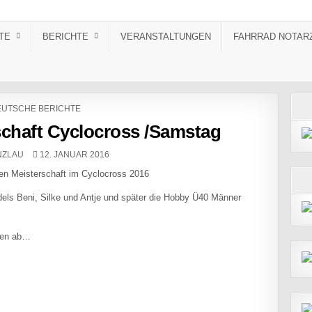
TE
BERICHTE
VERANSTALTUNGEN
FAHRRAD NOTAR
STED IN
UTSCHE BERICHTE
chaft Cyclocross /Samstag
PUBLISHED DATE:
NZLAU
12. JANUAR 2016
hen Meisterschaft im Cyclocross 2016
els Beni, Silke und Antje und später die Hobby Ü40 Männer
nden ab…