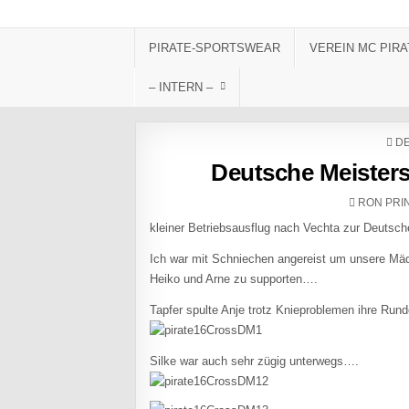
Skip to content
PIRATE-SPORTSWEAR
VEREIN MC PIRA
– INTERN –
PO
DE
Deutsche Meisters
AUTHOR:
RON PRI
kleiner Betriebsausflug nach Vechta zur Deutsc
Ich war mit Schniechen angereist um unsere Mäd
Heiko und Arne zu supporten….
Tapfer spulte Anje trotz Knieproblemen ihre Ru
Silke war auch sehr zügig unterwegs….