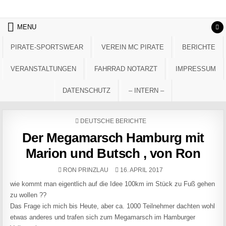
Skip to content
MENU
PIRATE-SPORTSWEAR
VEREIN MC PIRATE
BERICHTE
VERANSTALTUNGEN
FAHRRAD NOTARZT
IMPRESSUM
DATENSCHUTZ
– INTERN –
POSTED IN
DEUTSCHE BERICHTE
Der Megamarsch Hamburg mit
Marion und Butsch , von Ron
AUTHOR:
PUBLISHED DATE:
RON PRINZLAU
16. APRIL 2017
wie kommt man eigentlich auf die Idee 100km im Stück zu Fuß gehen
zu wollen ??
Das Frage ich mich bis Heute, aber ca. 1000 Teilnehmer dachten wohl
etwas anderes und trafen sich zum Megamarsch im Hamburger