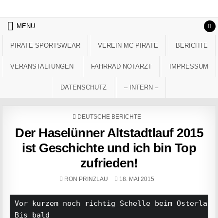
Skip to content
MENU
PIRATE-SPORTSWEAR
VEREIN MC PIRATE
BERICHTE
VERANSTALTUNGEN
FAHRRAD NOTARZT
IMPRESSUM
DATENSCHUTZ
– INTERN –
POSTED IN
DEUTSCHE BERICHTE
Der Haselünner Altstadtlauf 2015
ist Geschichte und ich bin Top
zufrieden!
AUTHOR:
PUBLISHED DATE:
RON PRINZLAU
18. MAI 2015
Vor kurzem noch richtig Schelle beim Osterlauf
Bis bald
