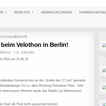
TE
BERICHTE
VERANSTALTUNGEN
FAHRRAD NOTAR
STED IN
UTSCHE BERICHTE
 beim Velothon in Berlin!
R:
PUBLISHED DATE:
RINZLAU
11. JUNI 2015
thon 2015 am 31.05.15
trahlendem Sonnenschein an der „Straße des 17.Juni“ gestartet.
s Brandenburger Tor zu, dann Richtung Potsdamer Platz. Sehr
Für einen kurzen Moment wurde das Radeln zur Nebensache!
ten Start als Pirat nicht aussuchen können.