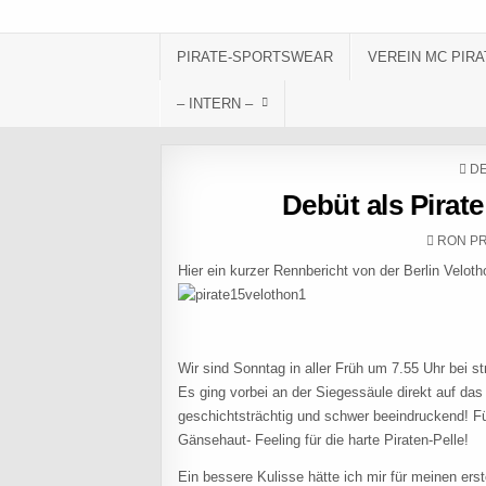
Skip to content
PIRATE-SPORTSWEAR
VEREIN MC PIRA
– INTERN –
PO
DE
Debüt als Pirate
AUTHO
RON P
Hier ein kurzer Rennbericht von der Berlin Velo
Wir sind Sonntag in aller Früh um 7.55 Uhr bei s
Es ging vorbei an der Siegessäule direkt auf da
geschichtsträchtig und schwer beeindruckend! 
Gänsehaut- Feeling für die harte Piraten-Pelle!
Ein bessere Kulisse hätte ich mir für meinen ers