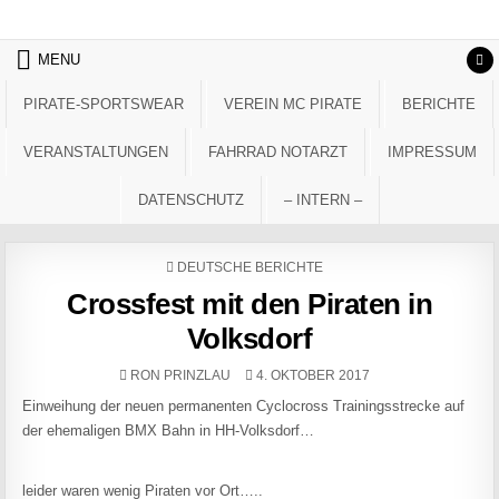
Skip to content
MENU
PIRATE-SPORTSWEAR
VEREIN MC PIRATE
BERICHTE
VERANSTALTUNGEN
FAHRRAD NOTARZT
IMPRESSUM
DATENSCHUTZ
– INTERN –
POSTED IN
DEUTSCHE BERICHTE
Crossfest mit den Piraten in
Volksdorf
AUTHOR:
PUBLISHED DATE:
RON PRINZLAU
4. OKTOBER 2017
Einweihung der neuen permanenten Cyclocross Trainingsstrecke auf
der ehemaligen BMX Bahn in HH-Volksdorf…
leider waren wenig Piraten vor Ort…..